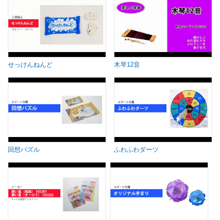
せっけんねんど
木琴12音
回想パズル
ふわふわダーツ